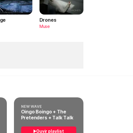
ge
Drones
a
Muse
NEW WAVE
Oingo Boingo + The
Pretenders + Talk Talk
Ouvir playlist