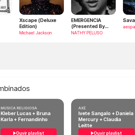
Xscape (Deluxe
EMERGENCIA
Sava
Edition)
(Presented By
aesp
PlayStation,
Michael Jackson
NATHY PELUSO
Horizon Forbidden
West)
ombinados
MÚSICA RELIGIOSA
AXÉ
Kleber Lucas + Bruna
Ivete Sangalo + Daniela
Karla + Fernandinho
Mercury + Claudia
Leitte
Ouvir playlist
Ouvir playlist