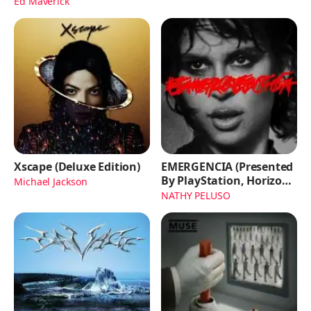
Ed Maverick
Xscape (Deluxe Edition)
EMERGENCIA (Presented
By PlayStation, Horizon
Michael Jackson
Forbidden West)
NATHY PELUSO