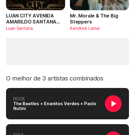
LUAN CITY AVENIDA
Mr. Morale & The Big
AMARILDO SANTANA
Steppers
(Ao Vivo)
Luan Santana
Kendrick Lamar
O melhor de 3 artistas combinados
ROCK
The Beatles + Enanitos Verdes + Paolo
Nutini
SOUL