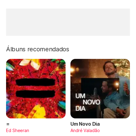
Álbuns recomendados
=
Um Novo Dia
Ed Sheeran
André Valadão