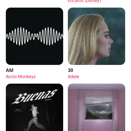
Encanto (Disney)
AM
30
Arctic Monkeys
Adele