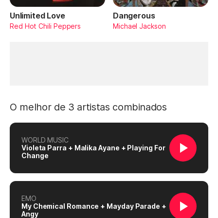
Unlimited Love
Dangerous
Red Hot Chili Peppers
Michael Jackson
O melhor de 3 artistas combinados
WORLD MUSIC
Violeta Parra + Malika Ayane + Playing For
Change
EMO
My Chemical Romance + Mayday Parade +
Angy