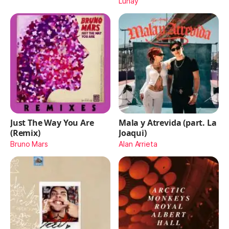
Lunay
Just The Way You Are
Mala y Atrevida (part. La
(Remix)
Joaqui)
Bruno Mars
Alan Arrieta