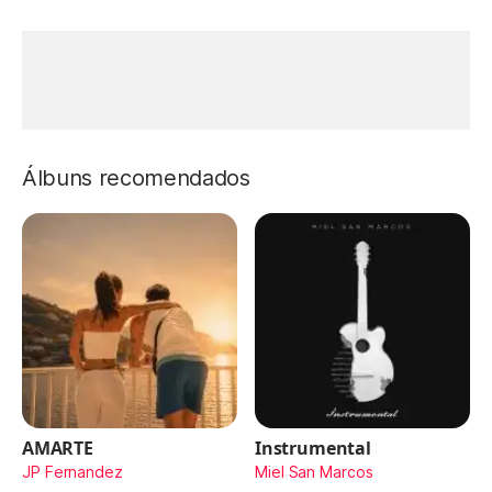
Álbuns recomendados
AMARTE
Instrumental
JP Fernandez
Miel San Marcos