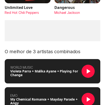
Unlimited Love
Dangerous
Red Hot Chili Peppers
Michael Jackson
O melhor de 3 artistas combinados
WORLD MUSIC
Violeta Parra + Malika Ayane + Playing For
Change
EMO
My Chemical Romance + Mayday Parade +
Angy