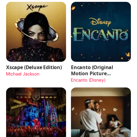
Xscape (Deluxe Edition)
Encanto (Original
Motion Picture
Michael Jackson
Soundtrack)
Encanto (Disney)