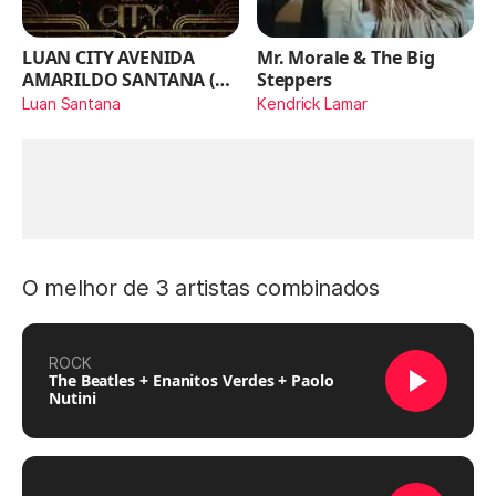
LUAN CITY AVENIDA
Mr. Morale & The Big
AMARILDO SANTANA (Ao
Steppers
Vivo)
Luan Santana
Kendrick Lamar
O melhor de 3 artistas combinados
ROCK
The Beatles + Enanitos Verdes + Paolo
Nutini