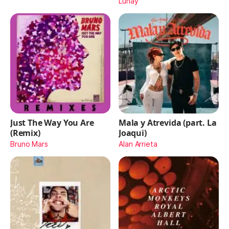
Lunay
Just The Way You Are
Mala y Atrevida (part. La
(Remix)
Joaqui)
Bruno Mars
Alan Arrieta