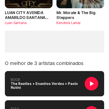
LUAN CITY AVENIDA
Mr. Morale & The Big
AMARILDO SANTANA
Steppers
(Ao Vivo)
Luan Santana
Kendrick Lamar
O melhor de 3 artistas combinados
ROCK
The Beatles + Enanitos Verdes + Paolo
Nutini
SOUL