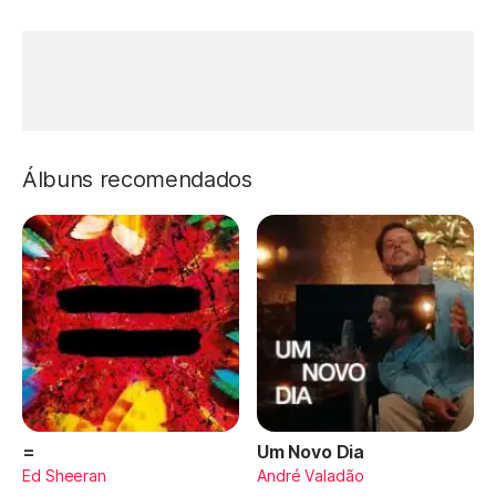
Álbuns recomendados
=
Um Novo Dia
Ed Sheeran
André Valadão