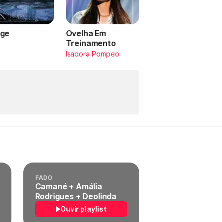
ge
Ovelha Em
Treinamento
a
Isadora Pompeo
FADO
Camané + Amália
Rodrigues + Deolinda
Ouvir playlist