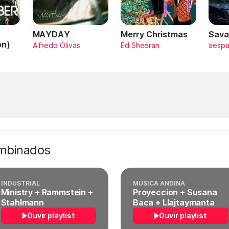
MAYDAY
Merry Christmas
Sava
on)
Alfredo Olivas
Ed Sheeran
aesp
ombinados
INDUSTRIAL
MÚSICA ANDINA
Ministry + Rammstein +
Proyeccion + Susana
Stahlmann
Baca + Llajtaymanta
Ouvir playlist
Ouvir playlist