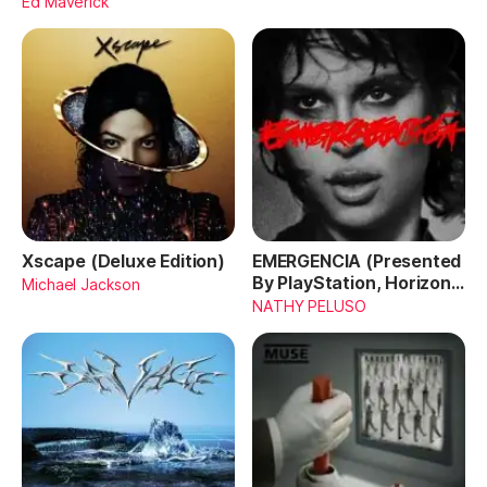
Ed Maverick
Xscape (Deluxe Edition)
EMERGENCIA (Presented
By PlayStation, Horizon
Michael Jackson
Forbidden West)
NATHY PELUSO