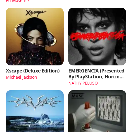
Ed Maverick
Xscape (Deluxe Edition)
EMERGENCIA (Presented
By PlayStation, Horizon
Michael Jackson
Forbidden West)
NATHY PELUSO