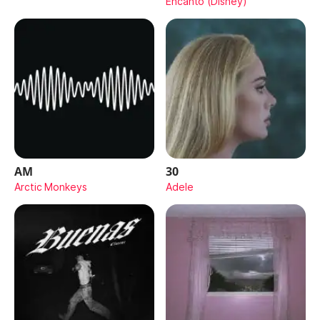
Encanto (Disney)
AM
30
Arctic Monkeys
Adele