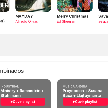
MAYDAY
Merry Christmas
Sava
on)
Alfredo Olivas
Ed Sheeran
aesp
ombinados
INDUSTRIAL
MÚSICA ANDINA
Ministry + Rammstein +
Proyeccion + Susana
Stahlmann
Baca + Llajtaymanta
Ouvir playlist
Ouvir playlist