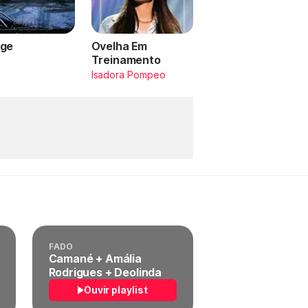
ge
Ovelha Em
Treinamento
a
Isadora Pompeo
FADO
Camané + Amália
Rodrigues + Deolinda
Ouvir playlist