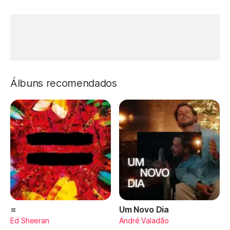
Álbuns recomendados
=
Um Novo Dia
Ed Sheeran
André Valadão