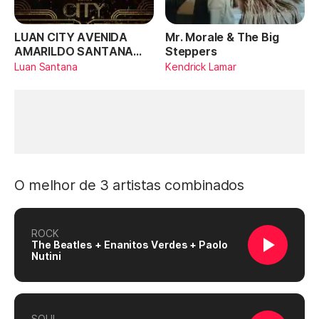
LUAN CITY AVENIDA
Mr. Morale & The Big
AMARILDO SANTANA
Steppers
(Ao Vivo)
Luan Santana
Kendrick Lamar
O melhor de 3 artistas combinados
ROCK
The Beatles + Enanitos Verdes + Paolo
Nutini
SOUL