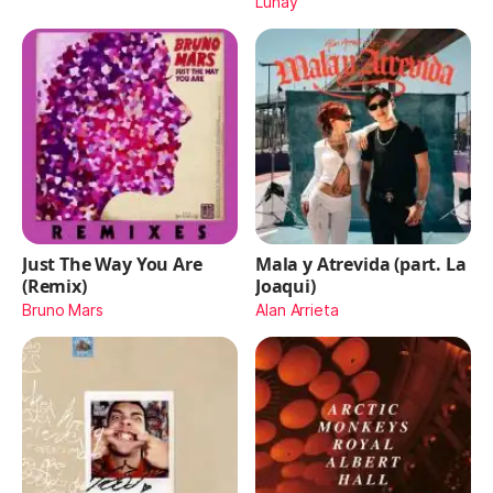
Lunay
Just The Way You Are
Mala y Atrevida (part. La
(Remix)
Joaqui)
Bruno Mars
Alan Arrieta