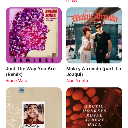
Lunay
Just The Way You Are
Mala y Atrevida (part. La
(Remix)
Joaqui)
Bruno Mars
Alan Arrieta