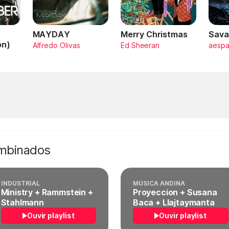
MAYDAY
Merry Christmas
Sava
on)
Alfredo Olivas
Ed Sheeran
aesp
ombinados
INDUSTRIAL
MÚSICA ANDINA
Ministry + Rammstein +
Proyeccion + Susana
Stahlmann
Baca + Llajtaymanta
Ouvir playlist
Ouvir playlist