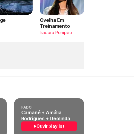
ge
Ovelha Em
Treinamento
a
Isadora Pompeo
FADO
Camané + Amália
Rodrigues + Deolinda
Ouvir playlist