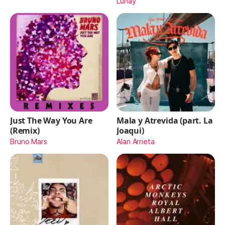
Lunay
Just The Way You Are
Mala y Atrevida (part. La
(Remix)
Joaqui)
Bruno Mars
Alan Arrieta