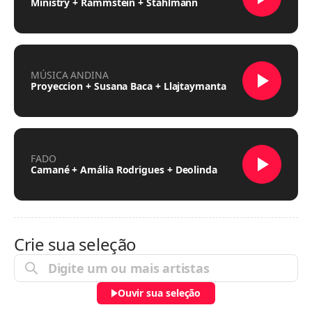
Ministry + Rammstein + Stahlmann
MÚSICA ANDINA
Proyeccion + Susana Baca + Llajtaymanta
FADO
Camané + Amália Rodrigues + Deolinda
Crie sua seleção
Ouvir sua seleção