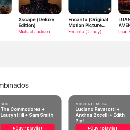
Xscape (Deluxe
Encanto (Original
LUAN
Edition)
Motion Picture
AVE
Soundtrack)
AMA
Michael Jackson
Encanto (Disney)
Luan 
SAN
Vivo
ombinados
SOUL
MÚSICA CLÁSICA
The Commodores +
Luciano Pavarotti +
Lauryn Hill + Sam Smith
Andrea Bocelli + Édith
Piaf
Ouvir playlist
Ouvir playlist