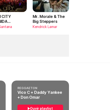
 CITY
Mr. Morale & The
NIDA
Big Steppers
RILDO
Santana
Kendrick Lamar
TANA (Ao
)
REGGAETON
Vico C + Daddy Yankee
+ Don Omar
Ouvir playlist