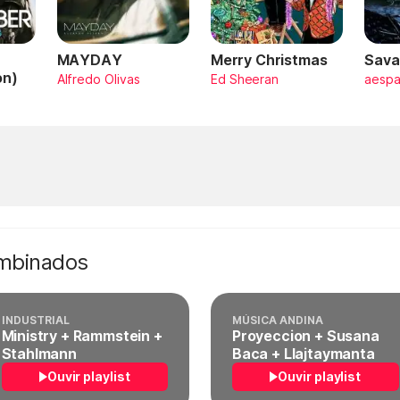
MAYDAY
Merry Christmas
Sava
on)
Alfredo Olivas
Ed Sheeran
aesp
ombinados
INDUSTRIAL
MÚSICA ANDINA
Ministry + Rammstein +
Proyeccion + Susana
Stahlmann
Baca + Llajtaymanta
Ouvir playlist
Ouvir playlist