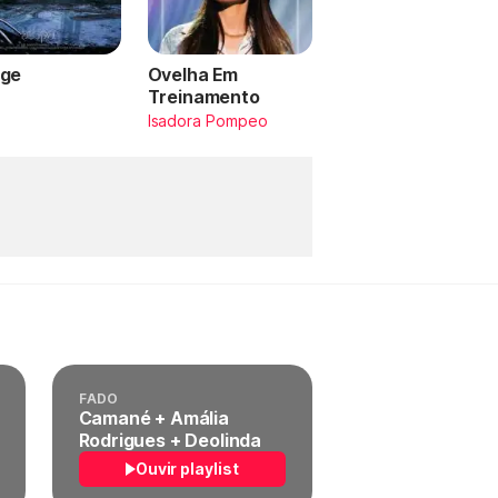
ge
Ovelha Em
Treinamento
a
Isadora Pompeo
FADO
Camané + Amália
Rodrigues + Deolinda
Ouvir playlist