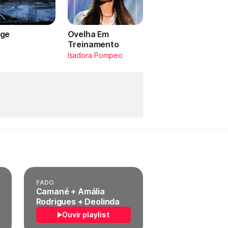
ge
Ovelha Em
Treinamento
a
Isadora Pompeo
FADO
Camané + Amália
Rodrigues + Deolinda
Ouvir playlist