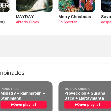
MAYDAY
Merry Christmas
Sava
on)
Alfredo Olivas
Ed Sheeran
aesp
ombinados
INDUSTRIAL
MÚSICA ANDINA
Ministry + Rammstein +
Proyeccion + Susana
Stahlmann
Baca + Llajtaymanta
Ouvir playlist
Ouvir playlist