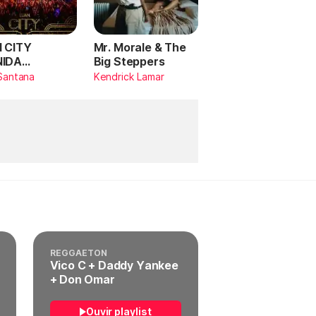
 CITY
Mr. Morale & The
NIDA
Big Steppers
RILDO
Santana
Kendrick Lamar
TANA (Ao
)
REGGAETON
Vico C + Daddy Yankee
+ Don Omar
Ouvir playlist