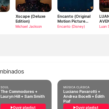
Xscape (Deluxe
Encanto (Original
LUAN
Edition)
Motion Picture
AVE
Soundtrack)
AMA
Michael Jackson
Encanto (Disney)
Luan 
SAN
Vivo
ombinados
SOUL
MÚSICA CLÁSICA
The Commodores +
Luciano Pavarotti +
Lauryn Hill + Sam Smith
Andrea Bocelli + Édith
Piaf
Ouvir playlist
Ouvir playlist