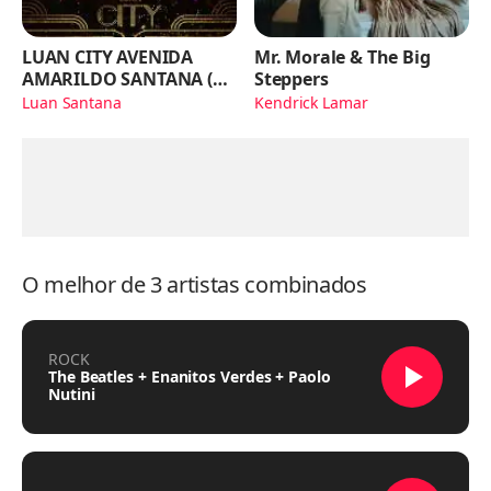
LUAN CITY AVENIDA
Mr. Morale & The Big
AMARILDO SANTANA (Ao
Steppers
Vivo)
Luan Santana
Kendrick Lamar
O melhor de 3 artistas combinados
ROCK
The Beatles + Enanitos Verdes + Paolo
Nutini