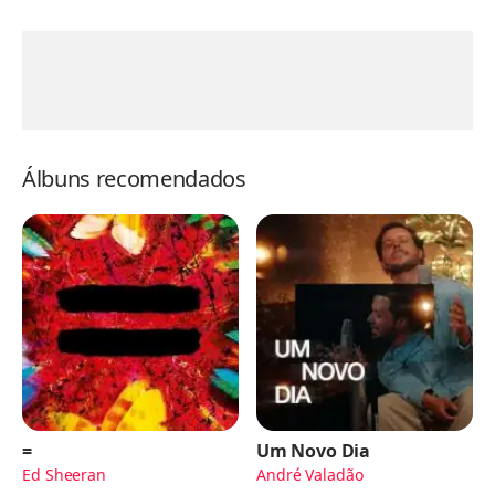
Álbuns recomendados
=
Um Novo Dia
Ed Sheeran
André Valadão