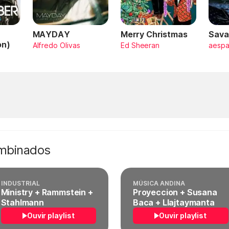
MAYDAY
Merry Christmas
Sava
on)
Alfredo Olivas
Ed Sheeran
aesp
ombinados
INDUSTRIAL
MÚSICA ANDINA
Ministry + Rammstein +
Proyeccion + Susana
Stahlmann
Baca + Llajtaymanta
Ouvir playlist
Ouvir playlist