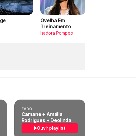
ge
Ovelha Em
Treinamento
a
Isadora Pompeo
FADO
Camané + Amália
Rodrigues + Deolinda
Ouvir playlist