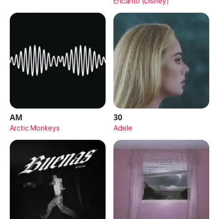
Encanto (Disney)
AM
30
Arctic Monkeys
Adele