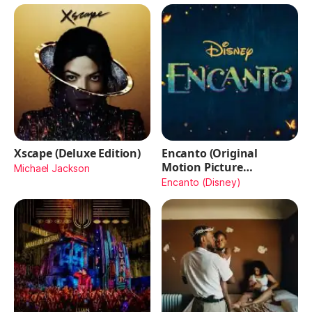
Xscape (Deluxe Edition)
Encanto (Original
Motion Picture
Michael Jackson
Soundtrack)
Encanto (Disney)