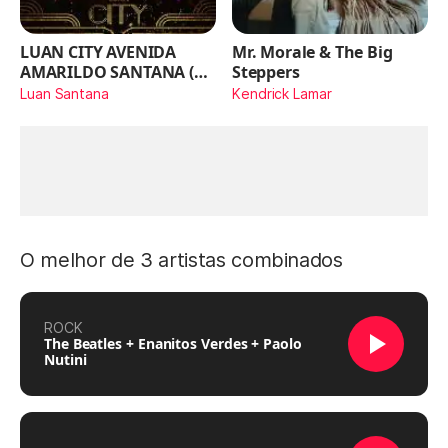
LUAN CITY AVENIDA
Mr. Morale & The Big
AMARILDO SANTANA (Ao
Steppers
Vivo)
Luan Santana
Kendrick Lamar
O melhor de 3 artistas combinados
ROCK
The Beatles + Enanitos Verdes + Paolo
Nutini