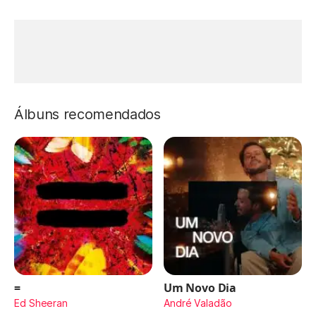
Álbuns recomendados
=
Um Novo Dia
Ed Sheeran
André Valadão