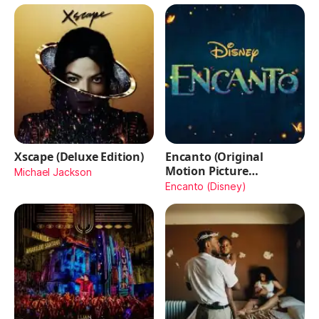
Xscape (Deluxe Edition)
Encanto (Original
Motion Picture
Michael Jackson
Soundtrack)
Encanto (Disney)