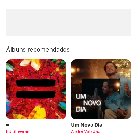
Álbuns recomendados
=
Um Novo Dia
Ed Sheeran
André Valadão