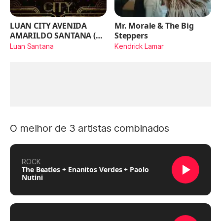
LUAN CITY AVENIDA
Mr. Morale & The Big
AMARILDO SANTANA (Ao
Steppers
Vivo)
Luan Santana
Kendrick Lamar
O melhor de 3 artistas combinados
ROCK
The Beatles + Enanitos Verdes + Paolo
Nutini