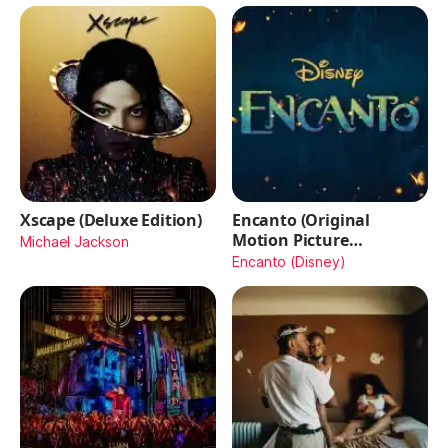
Xscape (Deluxe Edition)
Encanto (Original
Motion Picture
Michael Jackson
Soundtrack)
Encanto (Disney)