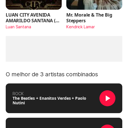
LUAN CITY AVENIDA
Mr. Morale & The Big
AMARILDO SANTANA (Ao
Steppers
Vivo)
Luan Santana
Kendrick Lamar
O melhor de 3 artistas combinados
ROCK
The Beatles + Enanitos Verdes + Paolo
Nutini