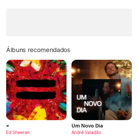
Álbuns recomendados
=
Um Novo Dia
Ed Sheeran
André Valadão