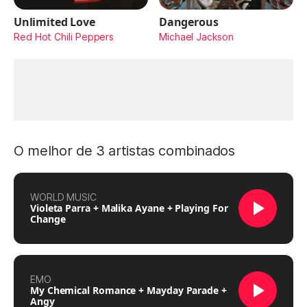
Unlimited Love
Dangerous
Red Hot Chili Peppers
Michael Jackson
O melhor de 3 artistas combinados
WORLD MUSIC
Violeta Parra + Malika Ayane + Playing For
Change
EMO
My Chemical Romance + Mayday Parade +
Angy