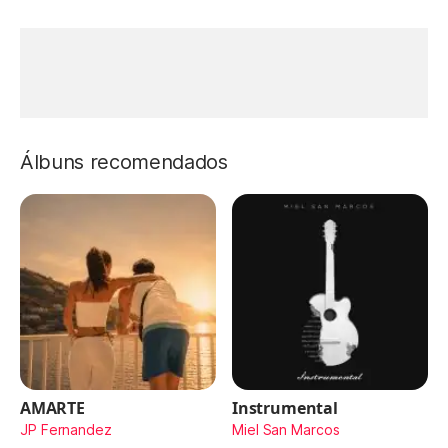
Álbuns recomendados
AMARTE
Instrumental
JP Fernandez
Miel San Marcos