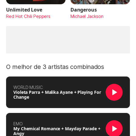
Unlimited Love
Dangerous
Red Hot Chili Peppers
Michael Jackson
O melhor de 3 artistas combinados
WORLD MUSIC
Violeta Parra + Malika Ayane + Playing For
Change
EMO
My Chemical Romance + Mayday Parade +
Angy