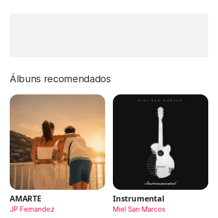
Álbuns recomendados
AMARTE
Instrumental
JP Fernandez
Miel San Marcos