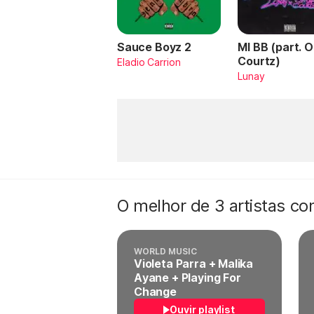
Sauce Boyz 2
MI BB (part. 
Courtz)
Eladio Carrion
Lunay
O melhor de 3 artistas c
WORLD MUSIC
Violeta Parra + Malika
Ayane + Playing For
Change
Ouvir playlist