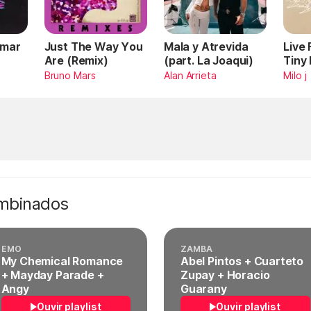
Omar
Just The Way You
Mala y Atrevida
Live
Are (Remix)
(part. La Joaqui)
Tiny
Bruno Mars
Alan Arrieta
Milo j
ombinados
EMO
ZAMBA
My Chemical Romance
Abel Pintos + Cuarteto
+ Mayday Parade +
Zupay + Horacio
Angy
Guarany
Ouvir playlist
Ouvir playlist