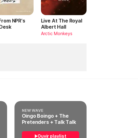
 From NPR's
Live At The Royal
 Desk
Albert Hall
Arctic Monkeys
NEW WAVE
Oingo Boingo + The
Pretenders + Talk Talk
Ouvir playlist