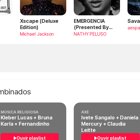
Xscape (Deluxe
EMERGENCIA
Sava
Edition)
(Presented By
aesp
PlayStation,
Michael Jackson
NATHY PELUSO
Horizon Forbidden
West)
ombinados
MÚSICA RELIGIOSA
AXÉ
Kleber Lucas + Bruna
Ivete Sangalo + Daniela
Karla + Fernandinho
Mercury + Claudia
Leitte
Ouvir playlist
Ouvir playlist