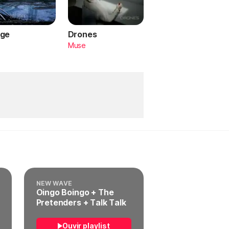
ge
Drones
a
Muse
NEW WAVE
Oingo Boingo + The
Pretenders + Talk Talk
Ouvir playlist