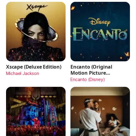
Xscape (Deluxe Edition)
Encanto (Original
Motion Picture
Michael Jackson
Soundtrack)
Encanto (Disney)