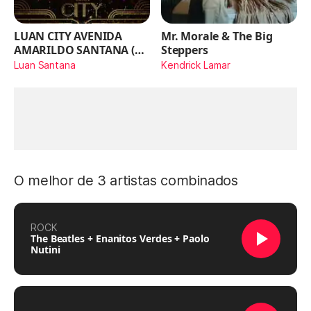
LUAN CITY AVENIDA
Mr. Morale & The Big
AMARILDO SANTANA (Ao
Steppers
Vivo)
Luan Santana
Kendrick Lamar
O melhor de 3 artistas combinados
ROCK
The Beatles + Enanitos Verdes + Paolo
Nutini