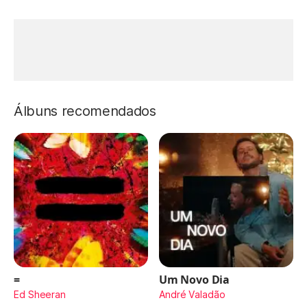
Álbuns recomendados
=
Um Novo Dia
Ed Sheeran
André Valadão