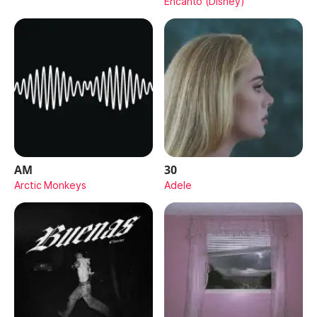
Encanto (Disney)
AM
30
Arctic Monkeys
Adele