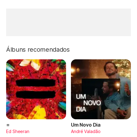
Álbuns recomendados
=
Um Novo Dia
Ed Sheeran
André Valadão