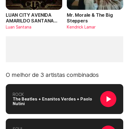
LUAN CITY AVENIDA
Mr. Morale & The Big
AMARILDO SANTANA
Steppers
(Ao Vivo)
Luan Santana
Kendrick Lamar
O melhor de 3 artistas combinados
ROCK
The Beatles + Enanitos Verdes + Paolo
Nutini
SOUL