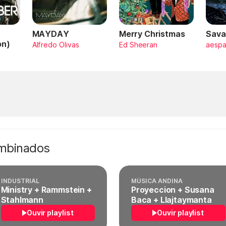
MAYDAY
Merry Christmas
Sava
on)
Alfredo Olivas
Ed Sheeran
aesp
ombinados
INDUSTRIAL
MÚSICA ANDINA
Ministry + Rammstein +
Proyeccion + Susana
Stahlmann
Baca + Llajtaymanta
Ouvir playlist
Ouvir playlist