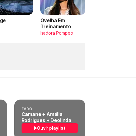
ge
Ovelha Em
Treinamento
a
Isadora Pompeo
FADO
Camané + Amália
Rodrigues + Deolinda
Ouvir playlist