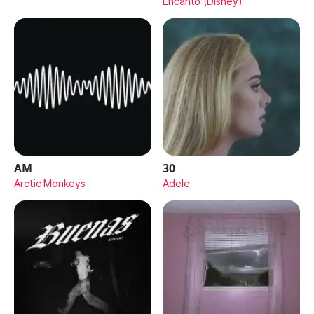
Encanto (Disney)
AM
30
Arctic Monkeys
Adele