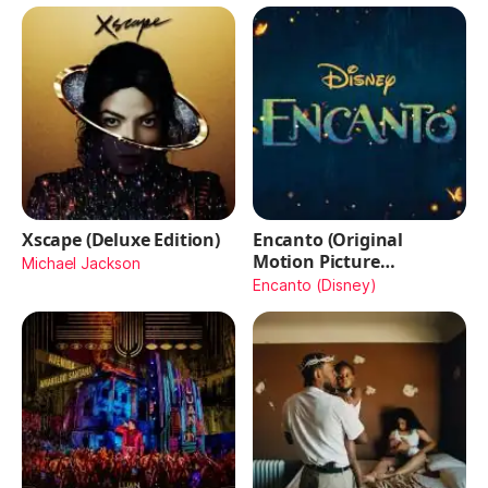
Xscape (Deluxe Edition)
Encanto (Original
Motion Picture
Michael Jackson
Soundtrack)
Encanto (Disney)