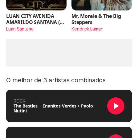
LUAN CITY AVENIDA
Mr. Morale & The Big
AMARILDO SANTANA (Ao
Steppers
Vivo)
Luan Santana
Kendrick Lamar
O melhor de 3 artistas combinados
ROCK
The Beatles + Enanitos Verdes + Paolo
Nutini