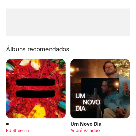
Álbuns recomendados
=
Um Novo Dia
Ed Sheeran
André Valadão