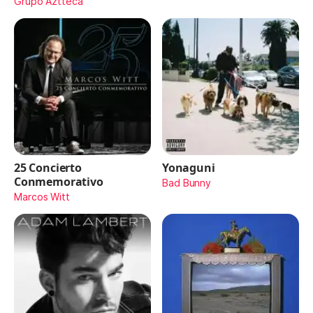
Maydon)
Grupo Aztteca
25 Concierto
Yonaguni
Conmemorativo
Bad Bunny
Marcos Witt