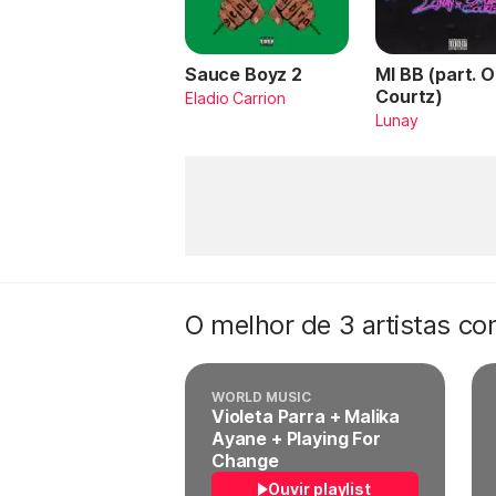
Sauce Boyz 2
MI BB (part. 
Courtz)
Eladio Carrion
Lunay
O melhor de 3 artistas c
WORLD MUSIC
Violeta Parra + Malika
Ayane + Playing For
Change
Ouvir playlist