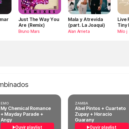
Omar
Just The Way You
Mala y Atrevida
Live
Are (Remix)
(part. La Joaqui)
Tiny
Bruno Mars
Alan Arrieta
Milo j
ombinados
EMO
ZAMBA
My Chemical Romance
Abel Pintos + Cuarteto
+ Mayday Parade +
Zupay + Horacio
Angy
Guarany
Ouvir playlist
Ouvir playlist