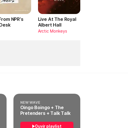
 From NPR's
Live At The Royal
 Desk
Albert Hall
Arctic Monkeys
NEW WAVE
Oingo Boingo + The
Pretenders + Talk Talk
Ouvir playlist