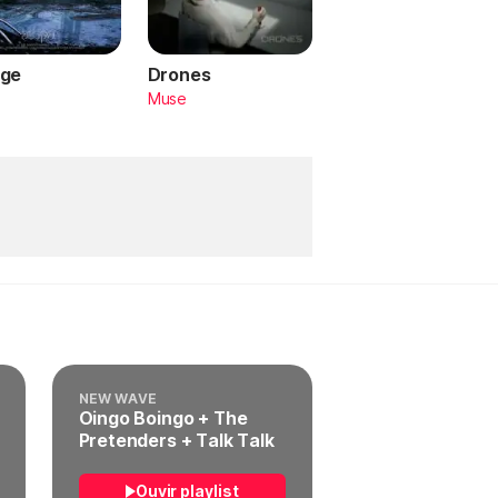
ge
Drones
a
Muse
NEW WAVE
Oingo Boingo + The
Pretenders + Talk Talk
Ouvir playlist