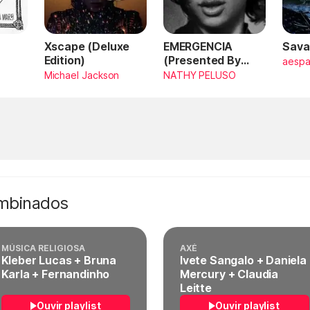
Xscape (Deluxe
EMERGENCIA
Sava
Edition)
(Presented By
aesp
PlayStation,
Michael Jackson
NATHY PELUSO
Horizon Forbidden
West)
ombinados
MÚSICA RELIGIOSA
AXÉ
Kleber Lucas + Bruna
Ivete Sangalo + Daniela
Karla + Fernandinho
Mercury + Claudia
Leitte
Ouvir playlist
Ouvir playlist