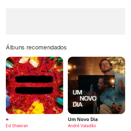
Álbuns recomendados
=
Um Novo Dia
Ed Sheeran
André Valadão