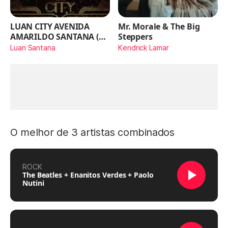
LUAN CITY AVENIDA
Mr. Morale & The Big
AMARILDO SANTANA (Ao
Steppers
Vivo)
Luan Santana
Kendrick Lamar
O melhor de 3 artistas combinados
ROCK
The Beatles + Enanitos Verdes + Paolo
Nutini