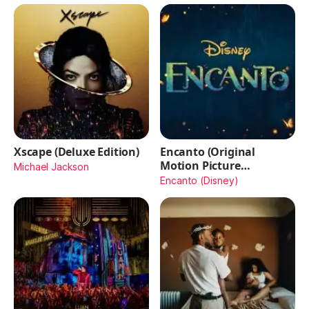
Xscape (Deluxe Edition)
Encanto (Original
Motion Picture
Michael Jackson
Soundtrack)
Encanto (Disney)