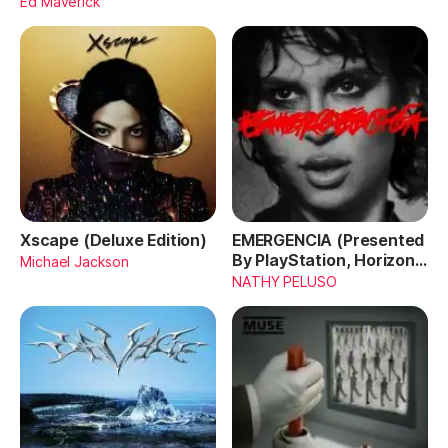
Ed Maverick
Xscape (Deluxe Edition)
EMERGENCIA (Presented
By PlayStation, Horizon
Michael Jackson
Forbidden West)
NATHY PELUSO