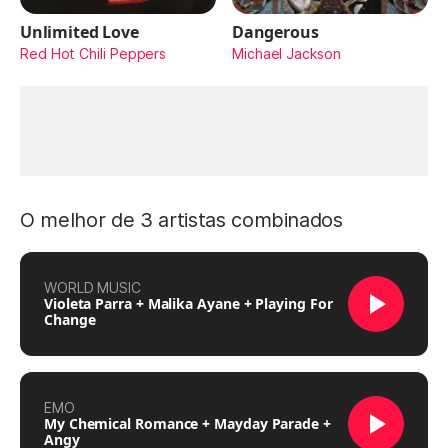
Unlimited Love
Dangerous
Red Hot Chili Peppers
Michael Jackson
O melhor de 3 artistas combinados
WORLD MUSIC
Violeta Parra + Malika Ayane + Playing For
Change
EMO
My Chemical Romance + Mayday Parade +
Angy