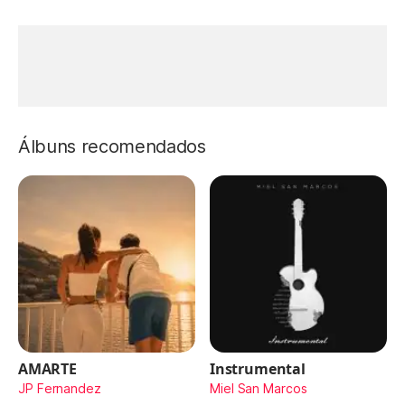
Álbuns recomendados
AMARTE
Instrumental
JP Fernandez
Miel San Marcos