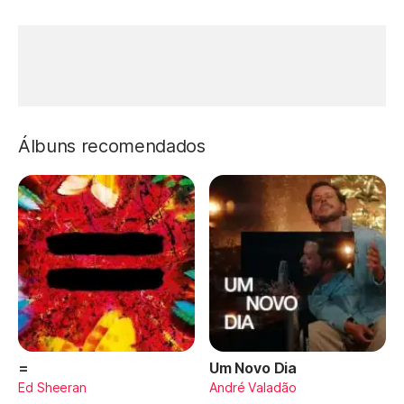
Álbuns recomendados
=
Um Novo Dia
Ed Sheeran
André Valadão