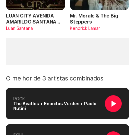
LUAN CITY AVENIDA
Mr. Morale & The Big
AMARILDO SANTANA
Steppers
(Ao Vivo)
Luan Santana
Kendrick Lamar
O melhor de 3 artistas combinados
ROCK
The Beatles + Enanitos Verdes + Paolo
Nutini
SOUL