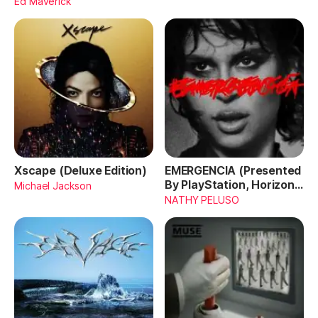
Ed Maverick
Xscape (Deluxe Edition)
EMERGENCIA (Presented
By PlayStation, Horizon
Michael Jackson
Forbidden West)
NATHY PELUSO