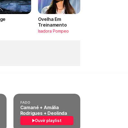
ge
Ovelha Em
Treinamento
a
Isadora Pompeo
FADO
Camané + Amália
Rodrigues + Deolinda
Ouvir playlist