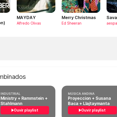
MAYDAY
Merry Christmas
Sava
on)
Alfredo Olivas
Ed Sheeran
aesp
ombinados
INDUSTRIAL
MÚSICA ANDINA
Ministry + Rammstein +
Proyeccion + Susana
Stahlmann
Baca + Llajtaymanta
Ouvir playlist
Ouvir playlist